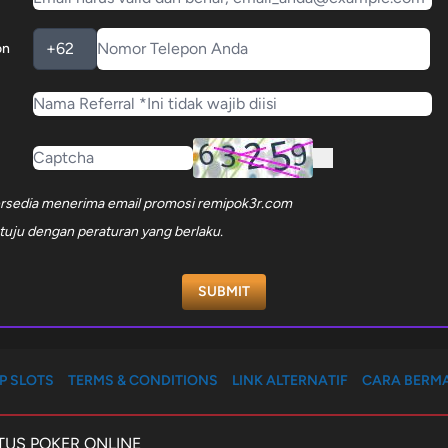
on
rsedia menerima email promosi remipok3r.com
tuju dengan peraturan yang berlaku.
SUBMIT
P SLOTS
TERMS & CONDITIONS
LINK ALTERNATIF
CARA BERM
TUS POKER ONLINE