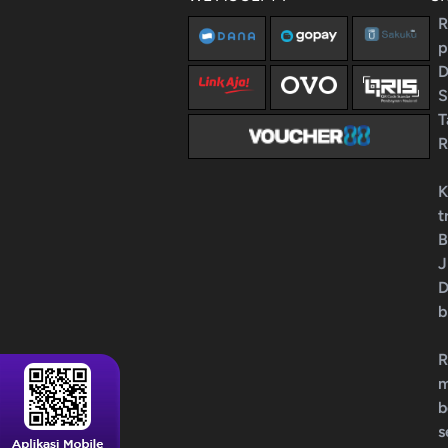
R
p
D
S
T
R
K
t
B
J
D
b
R
m
b
s