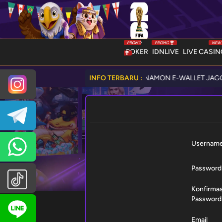
PROMO
PROMO
NEW
POKER
IDNLIVE
LIVE CASI
t & remipokerwinn.org BCA BNI BRI BSI CIMB DANAMON E-WALLET 
INFO TERBARU :
Usernam
Password
Konfirmas
Password
Email