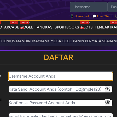
📱 Download
|
💬 Live Chat
|

NEW
PROMO
PROMO
NEW
NO
ARCADE
TOGEL
TANGKAS
SPORTBOOKS
SLOTS
TEMBAK IKA
JAGO JENIUS MANDIRI MAYBANK MEGA OCBC PANIN PERMATA SEABANK 
DAFTAR
e
👁️‍🗨️
i
👁️‍🗨️